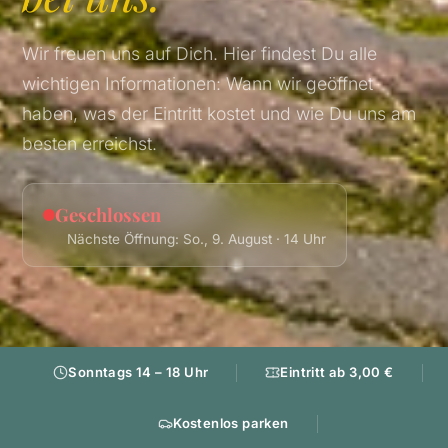
Wir freuen uns auf Dich. Hier findest Du alle
wichtigen Informationen: Wann wir geöffnet
haben, was der Eintritt kostet und wie Du uns am
besten erreichst.
Geschlossen
Nächste Öffnung: So., 9. August · 14 Uhr
Sonntags 14 – 18 Uhr
Eintritt ab 3,00 €
Kostenlos parken