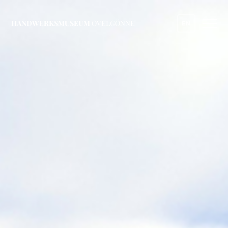
HANDWERKSMUSEUM
OVELGÖNNE
EN