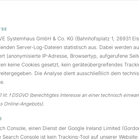
YSE
 Systemhaus GmbH & Co. KG (Bahnhofsplatz 1, 26931 Elsfl
enden Server-Log-Dateien statistisch aus. Dabei werden au
ert (anonymisierte IP-Adresse, Browsertyp, aufgerufene Seite
n keine Cookies gesetzt, kein geräteübergreifendes Tracki
weitergegeben. Die Analyse dient ausschließlich dem techni
e.
1 lit. f DSGVO (berechtigtes Interesse an einer technisch einwa
es Online-Angebots).
E
ch Console, einen Dienst der Google Ireland Limited (Gord
ie Search Console ist kein Tracking-Tool auf unserer Website: 